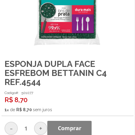
ESPONJA DUPLA FACE
Saltar
para
ESFREBOM BETTANIN C4
o
REF.4544
início
da
Galeria
Codigo
501077
R$ 8,70
de
imagens
1
de
R$ 8,70
sem juros
-
+
Comprar