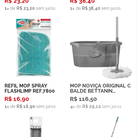
R$ 23,20
R$ 38,40
1
de
R$ 23,20
sem juros
1
de
R$ 38,40
sem juros
Comprar
REFIL MOP SPRAY
MOP NOVIÇA ORIGINAL C
Esgotado
FLASHLIMP REF.7800
BALDE BETTANIN
REF.BT1394
R$ 16,90
R$ 116,50
1
de
R$ 16,90
sem juros
4
de
R$ 29,12
sem juros