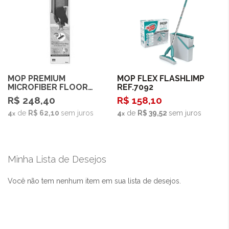
Comprar
MOP PREMIUM
Esgotado
MOP FLEX FLASHLIMP
MICROFIBER FLOOR
REF.7092
BONA
R$ 248,40
R$ 158,10
4
de
R$ 62,10
sem juros
4
de
R$ 39,52
sem juros
Minha Lista de Desejos
Você não tem nenhum item em sua lista de desejos.