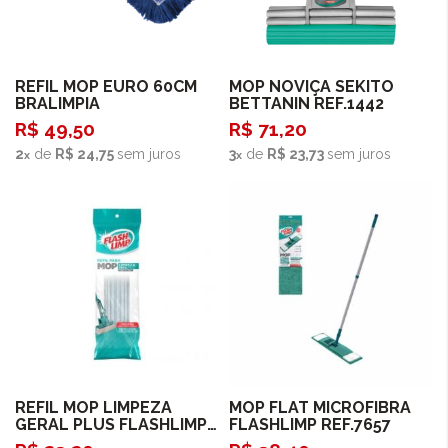
Comprar
Comprar
REFIL MOP EURO 60CM
MOP NOVIÇA SEKITO
BRALIMPIA
BETTANIN REF.1442
R$ 49,50
R$ 71,20
2
de
R$ 24,75
sem juros
3
de
R$ 23,73
sem juros
Comprar
Comprar
REFIL MOP LIMPEZA
MOP FLAT MICROFIBRA
GERAL PLUS FLASHLIMP
FLASHLIMP REF.7657
REF.7671