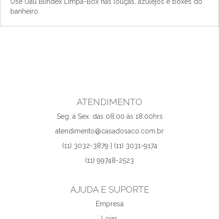
Use Uau Blindex Limpa-Box nas louças, azulejos e boxes do
banheiro.
ATENDIMENTO
Seg. à Sex. das 08:00 às 18:00hrs
atendimento@casadosaco.com.br
(11) 3032-3879 | (11) 3031-9174
(11) 99748-2523
AJUDA E SUPORTE
Empresa
Lojas