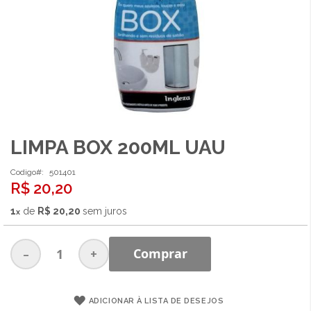
LIMPA BOX 200ML UAU
Saltar
para
o
Codigo
501401
R$ 20,20
início
da
1
de
R$ 20,20
sem juros
Galeria
de
imagens
-
+
Comprar
ADICIONAR À LISTA DE DESEJOS