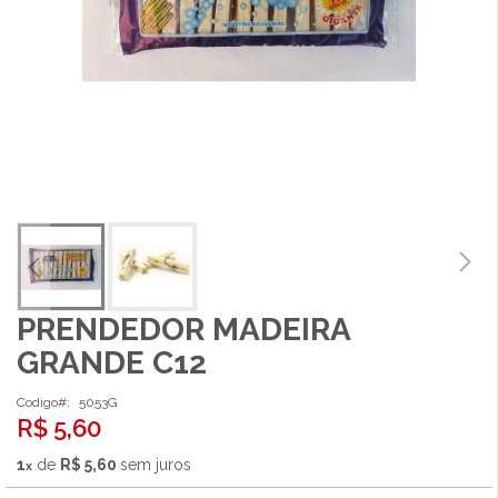
PRENDEDOR MADEIRA
Saltar
para
GRANDE C12
o
início
Codigo
5053G
da
R$ 5,60
Galeria
de
1
de
R$ 5,60
sem juros
imagens