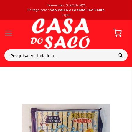
Televendas: (11)3032-3879
Entrega para :
São Paulo e Grande São Paulo
Lojas
Meu Carr
Pular
para
o
final
da
Galeria
de
imagens