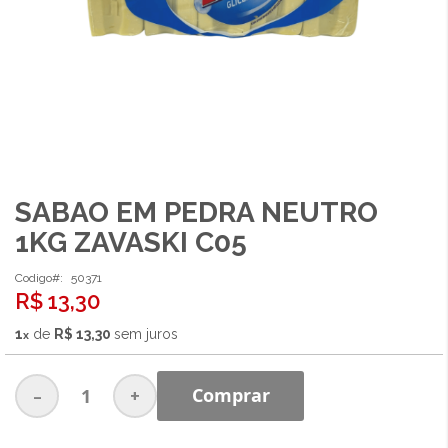
SABAO EM PEDRA NEUTRO
Saltar
para
1KG ZAVASKI C05
o
início
Codigo
50371
da
R$ 13,30
Galeria
de
1
de
R$ 13,30
sem juros
imagens
-
+
Comprar