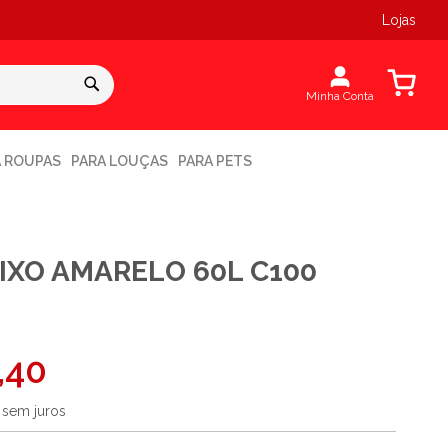
Lojas
Meu Carr
Minha Conta
A ROUPAS
PARA LOUÇAS
PARA PETS
IXO AMARELO 60L C100
,40
0
sem juros