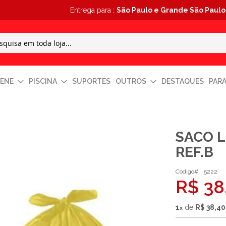
Entrega para :
São Paulo e Grande São Paulo
IENE
PISCINA
SUPORTES
OUTROS
DESTAQUES
PAR
SACO L
REF.B
Codigo
5222
R$ 38
1
de
R$ 38,4