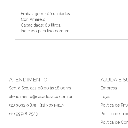
o
início
Embalagem: 100 unidades.
da
Cor: Amarelo.
Galeria
Capacidade: 60 litros.
de
Indicado para lixo comum.
imagens
ATENDIMENTO
AJUDA E 
Seg. à Sex. das 08:00 às 18:00hrs
Empresa
atendimento@casadosaco.com.br
Lojas
(11) 3032-3879 | (11) 3031-9174
Política de Pri
(11) 99748-2523
Política de Tr
Política de C