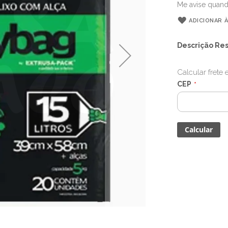
Me avise quand
ADICIONAR À
Descrição Re
Calcular frete
CEP