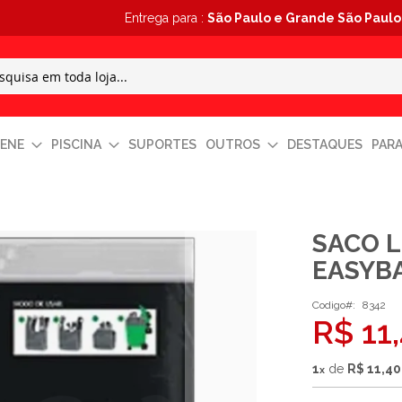
Entrega para :
São Paulo e Grande São Paulo
IENE
PISCINA
SUPORTES
OUTROS
DESTAQUES
PAR
SACO L
EASYB
Codigo
8342
R$ 11
1
de
R$ 11,4