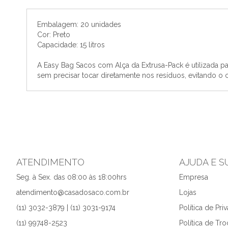
o
início
Embalagem: 20 unidades
da
Cor: Preto
Galeria
Capacidade: 15 litros
de
imagens
A Easy Bag Sacos com Alça da Extrusa-Pack é utilizada par
sem precisar tocar diretamente nos resíduos, evitando o
ATENDIMENTO
AJUDA E 
Seg. à Sex. das 08:00 às 18:00hrs
Empresa
atendimento@casadosaco.com.br
Lojas
(11) 3032-3879 | (11) 3031-9174
Política de Pri
(11) 99748-2523
Política de Tr