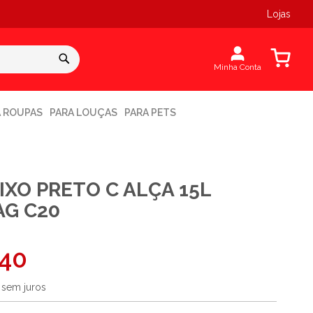
Lojas
Meu Carr
Minha Conta
A ROUPAS
PARA LOUÇAS
PARA PETS
IXO PRETO C ALÇA 15L
AG C20
,40
0
sem juros