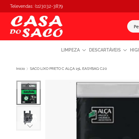
Televendas: (11)3032-3879
LIMPEZA
DESCARTÁVEIS
HIG
Início
SACO LIXO PRETO C ALÇA 15L EASYBAG C20
Pular
para
o
final
da
Galeria
de
imagens