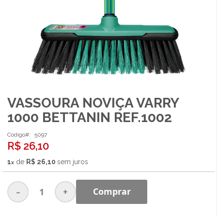
VASSOURA NOVIÇA VARRY
Saltar
para
1000 BETTANIN REF.1002
o
início
Codigo
5097
da
R$ 26,10
Galeria
de
1
de
R$ 26,10
sem juros
imagens
-
+
Comprar